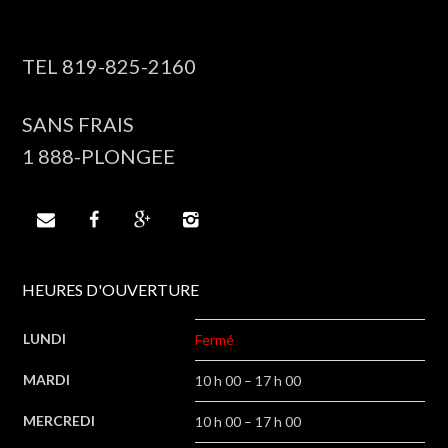
TEL 819-825-2160
SANS FRAIS
1 888-PLONGEE




HEURES D'OUVERTURE
LUNDI
Fermé
MARDI
10 h 00 – 17 h 00
MERCREDI
10 h 00 – 17 h 00