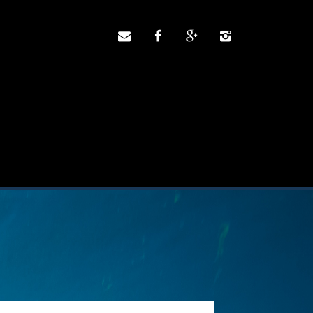



