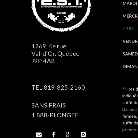
MARDI
MERCR
JEUDI
VENDR
1269, 4e rue,
Val-d’Or, Québec
SAMED
J9P 4A8
DIMAN
TEL 819-825-2160
* Hors 
indiquées
suffit 
SANS FRAIS
Dimanch
1 888-PLONGEE
fermée, 
suffit d
prendro



