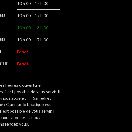
10 h 00 – 17 h 00
EDI
10 h 00 – 17 h 00
10 h 00 – 18 h 00
EDI
10 h 00 – 17 h 00
I
Fermé
CHE
Fermé
des heures d’ouverture
, il est possible de vous servir. Il
de nous appeler. Samedi et
e : Quoique la boutique est
il est possible de vous servir. Il
e nous appeler et nous
ns rendez-vous.