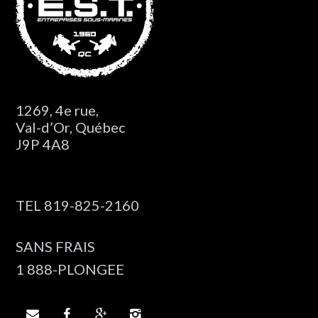
1269, 4e rue,
Val-d’Or, Québec
J9P 4A8
TEL 819-825-2160
SANS FRAIS
1 888-PLONGEE



