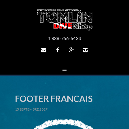
1 888-756-6433




FOOTER FRANCAIS
13 SEPTEMBRE 2017